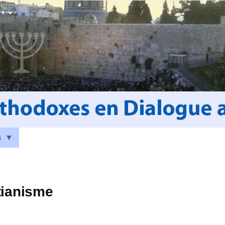
s
tianisme