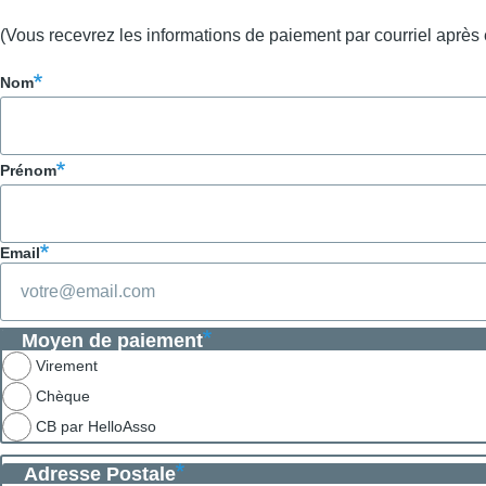
(Vous recevrez les informations de paiement par courriel après 
Nom
Prénom
Email
Moyen de paiement
Virement
Chèque
CB par HelloAsso
Adresse Postale