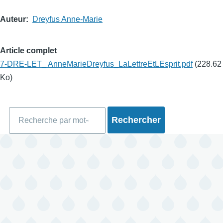
Auteur
Dreyfus Anne-Marie
Article complet
7-DRE-LET_ AnneMarieDreyfus_LaLettreEtLEsprit.pdf
(228.62
Ko)
Rechercher