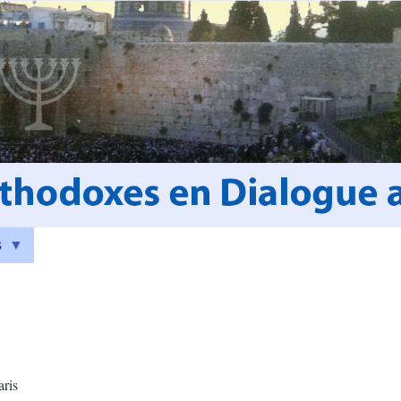
s
aris