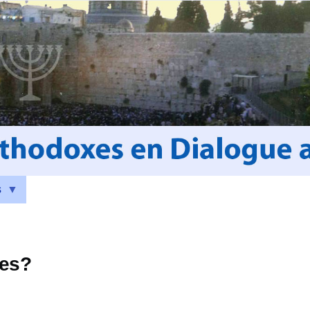
s
les?