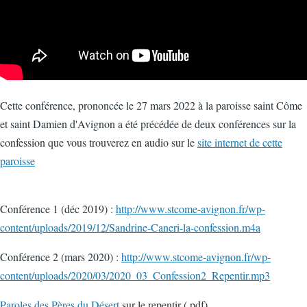
Cette conférence, prononcée le 27 mars 2022 à la paroisse saint Côme
et saint Damien d'Avignon a été précédée de deux conférences sur la
confession que vous trouverez en audio sur le
site internet de cette
paroisse
Conférence 1 (déc 2019) :
http://www.stcome-avignon.fr/wp-
content/uploads/2019/12/Sandrine-Caneri-la-confession.m4a
Conférence 2 (mars 2020) :
http://www.stcome-avignon.fr/wp-
content/uploads/2020/03/2020_03_Confession2_Repentir.mp3
Paroles des Pères du Désert
sur le repentir (.pdf)