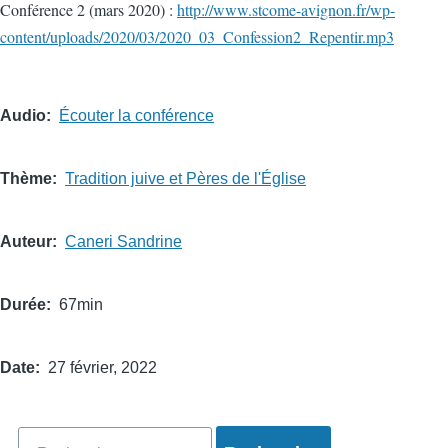
Conférence 2 (mars 2020) :
http://www.stcome-avignon.fr/wp-
content/uploads/2020/03/2020_03_Confession2_Repentir.mp3
Audio
Écouter la conférence
Thème
Tradition juive et Pères de l'Église
Auteur
Caneri Sandrine
Durée
67min
Date
27 février, 2022
Rechercher