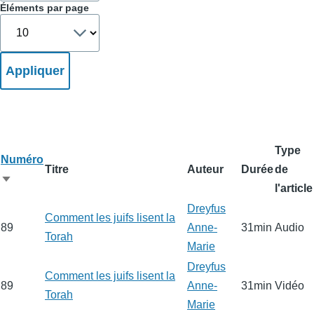
Éléments par page
Type
Numéro
Titre
Auteur
Durée
de
Trier
l'article
par
Dreyfus
Comment les juifs lisent la
ordre
89
Anne-
31min
Audio
Torah
croissant
Marie
Dreyfus
Comment les juifs lisent la
89
Anne-
31min
Vidéo
Torah
Marie