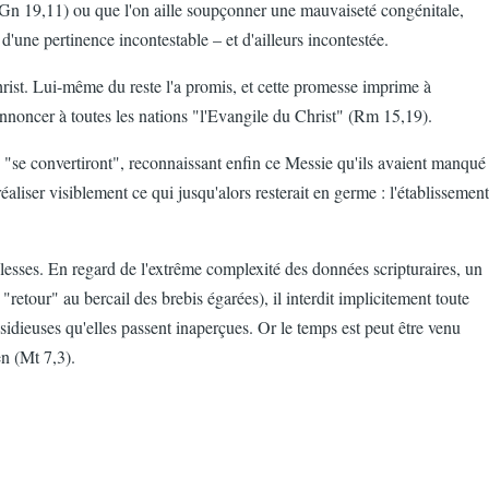
 Gn 19,11) ou que l'on aille soupçonner une mauvaiseté congénitale,
d'une pertinence incontestable – et d'ailleurs incontestée.
Christ. Lui-même du reste l'a promis, et cette promesse imprime à
'annoncer à toutes les nations "l'Evangile du Christ" (Rm 15,19).
 "se convertiront", reconnaissant enfin ce Messie qu'ils avaient manqué
aliser visiblement ce qui jusqu'alors resterait en germe : l'établissement
blesses. En regard de l'extrême complexité des données scripturaires, un
"retour" au bercail des brebis égarées), il interdit implicitement toute
insidieuses qu'elles passent inaperçues. Or le temps est peut être venu
en (Mt 7,3).