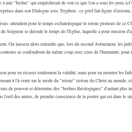
à une "berlue" qui empêcherait de voir ce que l'on a sous les yeux (cf
reprises dans son Dialogue avec Tryphon : ce grief fait figure d'axiome, 
e Jésus- attendent pour le temps eschatologique le retour glorieux de ce 
s du Seigneur se déroule le temps de l'Eglise, laquelle a pour mission d
nt. On laissera alors entendre que, lors du second Avènement, les juifs
les contours se confondront du même coup avec ceux de l'humanité, pour ré
non pour en récuser totalement la validité, mais pour en montrer les fai
ensant à l'à-venir sur le mode du "retour" (retour du Christ au monde, et 
discours de pouvoir et détermine des "berlues théologiques" d'autant plus 
 l'oeil des autres, de prendre conscience de la poutre qui est dans le si