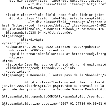
    &lt;div class="field__label"&gt;Auteur&lt;/div&gt;

              &lt;div class="field__item"&gt;&lt;a href="https://codj.fr/taxonomy/term/50" hreflang="fr"&gt;Guillemoles Alain&lt;/a&gt;&lt;/div&gt;

          &lt;/div&gt;

  &lt;div class="field field--name-field-fichier-joint field--type-file field--label-above"&gt;

    &lt;div class="field__label"&gt;Article complet&lt;/div&gt;

              &lt;div class="field__item"&gt;&lt;span class="file file--mime-application-pdf file--application-pdf"&gt;&lt;a 
href="https://codj.fr/sites/default/files/dossier/6-GUI
ROU_AlainGuillemoles_RoumanieEtLaShoah_LaCroix20070126.
  &lt;span&gt;(138.94 Ko)&lt;/span&gt;

&lt;/div&gt;

          &lt;/div&gt;

</description>

  <pubDate>Thu, 25 Aug 2022 16:47:26 +0000</pubDate>

    <dc:creator>CODJ</dc:creator>

    <guid isPermaLink="false">134 at https://codj.fr</guid>

    </item>

<item>

  <title>Le Dieu Un, source d'unité et non d'uniformité</title>

  <link>https://codj.fr/node/202</link>

  <description>

&lt;span&gt;La Roumanie, l’autre pays de la Shoah&lt;/s
            &lt;div class="text-content clearfix field field--name-body field--type-text-with-summary field--label-hidden field__item"&gt;&lt;h4&gt;La Croix du 27 
janvier 2007&lt;/h4&gt;&lt;p&gt;Grâce au travail de la 
génocide des juifs durant la Seconde Guerre Mondial.&lt
&lt;span&gt;&lt;span&gt;CODJ&lt;/span&gt;&lt;/span&gt;

&lt;span&gt;&lt;time datetime="2007-01-27T14:00:00+01:0