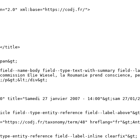
n="2.0" xml:base="https://codj.fr/">

pan&gt;

commission Elie Wiesel, la Roumanie prend conscience, pe
;/p&gt;&lt;/div&gt;

0" title="Samedi 27 janvier 2007 - 14:00"&gt;sam 27/01/2