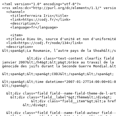
<?xml version="1.0" encoding="utf-8"?>

<rss xmlns:dc="http://purl.org/dc/elements/1.1/" versio
  <channel>

    <title>Ferreira Iris</title>

    <link>https://codj.fr/</link>

    <description/>

    <language>fr</language>

    <item>

  <title>Le Dieu Un, source d'unité et non d'uniformité</title>

  <link>https://codj.fr/node/134</link>

  <description>

&lt;span&gt;La Roumanie, l’autre pays de la Shoah&lt;/s
            &lt;div class="text-content clearfix field field--name-body field--type-text-with-summary field--label-hidden field__item"&gt;&lt;h4&gt;La Croix du 27 
janvier 2007&lt;/h4&gt;&lt;p&gt;Grâce au travail de la 
génocide des juifs durant la Seconde Guerre Mondial.&lt
&lt;span&gt;&lt;span&gt;CODJ&lt;/span&gt;&lt;/span&gt;

&lt;span&gt;&lt;time datetime="2007-01-27T14:00:00+01:0
&lt;/span&gt;

  &lt;div class="field field--name-field-theme-de-l-article field--type-entity-reference field--label-above"&gt;

    &lt;div class="field__label"&gt;Thème&lt;/div&gt;

              &lt;div class="field__item"&gt;&lt;a href="https://codj.fr/taxonomy/term/48" hreflang="fr"&gt;Antijudaïsme chrétien&lt;/a&gt;&lt;/div&gt;

          &lt;/div&gt;

  &lt;div class="field field--name-field-auteur field--type-entity-reference field--label-inline clearfix"&gt;
