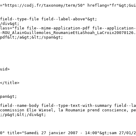
-ROU_AlainGuillemoles_RoumanieEtLaShoah_LaCroix20070126.
pdf&lt;/a&gt;&lt;/span&gt;

pan&gt;

commission Elie Wiesel, la Roumanie prend conscience, pe
;/p&gt;&lt;/div&gt;

0" title="Samedi 27 janvier 2007 - 14:00"&gt;sam 27/01/2