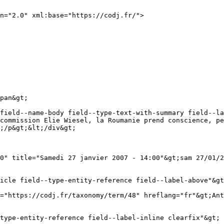
n="2.0" xml:base="https://codj.fr/">

pan&gt;

commission Elie Wiesel, la Roumanie prend conscience, pe
;/p&gt;&lt;/div&gt;

0" title="Samedi 27 janvier 2007 - 14:00"&gt;sam 27/01/2