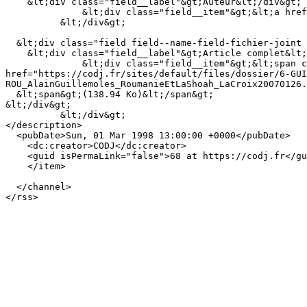
    &lt;div class="field__label"&gt;Auteur&lt;/div&gt;

              &lt;div class="field__item"&gt;&lt;a href="https://codj.fr/taxonomy/term/50" hreflang="fr"&gt;Guillemoles Alain&lt;/a&gt;&lt;/div&gt;

          &lt;/div&gt;

  &lt;div class="field field--name-field-fichier-joint field--type-file field--label-above"&gt;

    &lt;div class="field__label"&gt;Article complet&lt;/div&gt;

              &lt;div class="field__item"&gt;&lt;span class="file file--mime-application-pdf file--application-pdf"&gt;&lt;a 
href="https://codj.fr/sites/default/files/dossier/6-GUI
ROU_AlainGuillemoles_RoumanieEtLaShoah_LaCroix20070126.
  &lt;span&gt;(138.94 Ko)&lt;/span&gt;

&lt;/div&gt;

          &lt;/div&gt;

</description>

  <pubDate>Sun, 01 Mar 1998 13:00:00 +0000</pubDate>

    <dc:creator>CODJ</dc:creator>

    <guid isPermaLink="false">68 at https://codj.fr</guid>

    </item>

  </channel>
