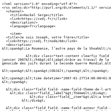
<?xml version="1.0" encoding="utf-8"?>

<rss xmlns:dc="http://purl.org/dc/elements/1.1/" versio
  <channel>

    <title>Hackel Serge</title>

    <link>https://codj.fr/</link>

    <description/>

    <language>fr</language>

    <item>

  <title>Je suis Joseph, votre frère</title>

  <link>https://codj.fr/node/68</link>

  <description>

&lt;span&gt;La Roumanie, l’autre pays de la Shoah&lt;/s
            &lt;div class="text-content clearfix field field--name-body field--type-text-with-summary field--label-hidden field__item"&gt;&lt;h4&gt;La Croix du 27 
janvier 2007&lt;/h4&gt;&lt;p&gt;Grâce au travail de la 
génocide des juifs durant la Seconde Guerre Mondial.&lt
&lt;span&gt;&lt;span&gt;CODJ&lt;/span&gt;&lt;/span&gt;

&lt;span&gt;&lt;time datetime="2007-01-27T14:00:00+01:0
&lt;/span&gt;

  &lt;div class="field field--name-field-theme-de-l-article field--type-entity-reference field--label-above"&gt;

    &lt;div class="field__label"&gt;Thème&lt;/div&gt;

              &lt;div class="field__item"&gt;&lt;a href="https://codj.fr/taxonomy/term/48" hreflang="fr"&gt;Antijudaïsme chrétien&lt;/a&gt;&lt;/div&gt;

          &lt;/div&gt;

  &lt;div class="field field--name-field-auteur field--type-entity-reference field--label-inline clearfix"&gt;
