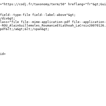
-ROU_AlainGuillemoles_RoumanieEtLaShoah_LaCroix20070126.
pdf&lt;/a&gt;&lt;/span&gt;
