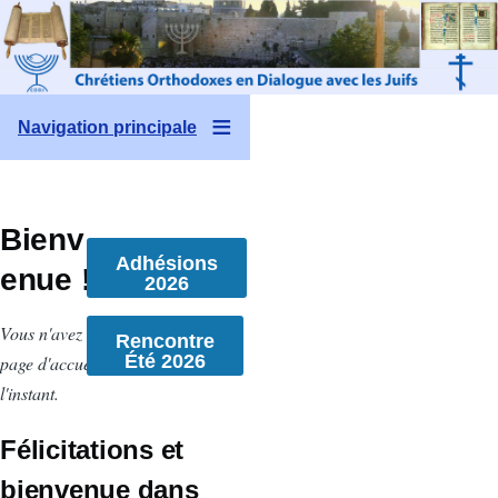
Aller au contenu principal
Navigation principale
Bienv
Adhésions
enue !
2026
Vous n'avez créé aucune
Rencontre
Été 2026
page d'accueil pour
l'instant.
Félicitations et
bienvenue dans