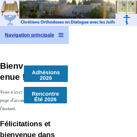
Aller au contenu principal
Navigation principale
Bienv
Adhésions
enue !
2026
Vous n'avez créé aucune
Rencontre
Été 2026
page d'accueil pour
l'instant.
Félicitations et
bienvenue dans