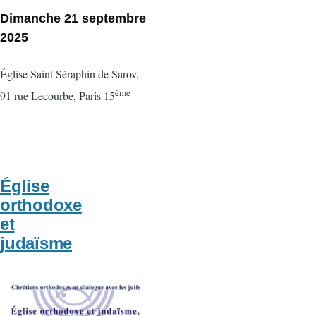
Dimanche 21 septembre
2025
Église Saint Séraphin de Sarov,
ème
91 rue Lecourbe, Paris 15
Église
orthodoxe
et
judaïsme
Vignette