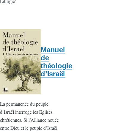
Liturgie"
Manuel
de
théologie
d’Israël
La permanence du peuple
d’Israël interroge les Églises
chrétiennes. Si l’Alliance nouée
entre Dieu et le peuple d’Israël