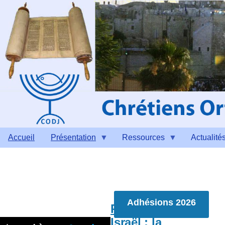
Aller au contenu principal
Accueil
Présentation
Ressources
Actualité
Adhésions 2026
Paul et
Israël : la