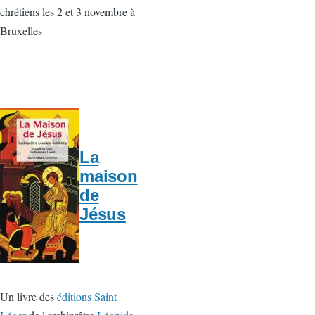
chrétiens les 2 et 3 novembre à
Bruxelles
La
maison
de
Jésus
Un livre des
éditions Saint