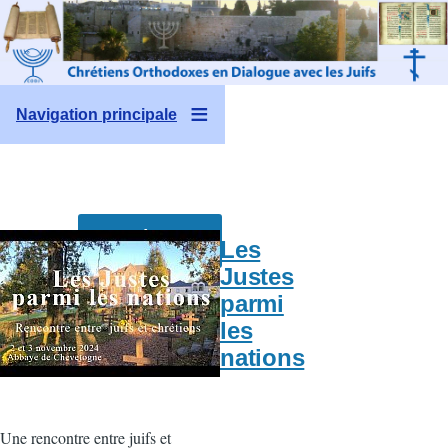
Aller au contenu principal
Navigation principale
Adhésions
Les
2026
Justes
parmi
Rencontre
Été 2026
les
nations
Une rencontre entre juifs et