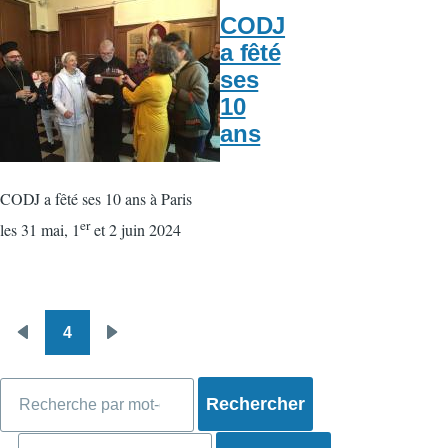
CODJ
a fêté
ses
10
ans
CODJ a fêté ses 10 ans à Paris
er
les 31 mai, 1
et 2 juin 2024
4
Pagination
Page
Page
précédente
suivante
Rechercher
Rechercher