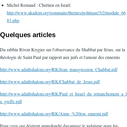
Michel Remaud : Chrétien en Israël
http://www.akadem.org/sommaire/themes/politique/3/2/module_66
83.php
Quelques articles
Du rabbin Rivon Krygier sur l'observance du Shabbat par Jésus, sur la
théologie de Saint Paul par rapport aux juifs et l'amour des ennemis
http://www.adathshalom.org/RK/Jean_transgression_Chabbat.pdf
http://www.adathshalom.org/RK/Chabbat_de_Jesus.pdf
http://www.adathshalom.org/RK/Paul_et_Israel_du_retranchement_a_l
a_greffe.pdf
http://www.adathshalom.org/RK/Aime_%20ton_ennemi.pdf
Pour ceux qui désirent approfondir davantage le judaïsme pour lui-