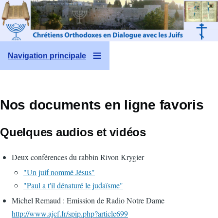
Aller au contenu principal
Navigation principale
Nos documents en ligne favoris
Quelques audios et vidéos
Deux conférences du rabbin Rivon Krygier
"Un juif nommé Jésus"
"Paul a t'il dénaturé le judaïsme"
Michel Remaud : Emission de Radio Notre Dame
http://www.ajcf.fr/spip.php?article699