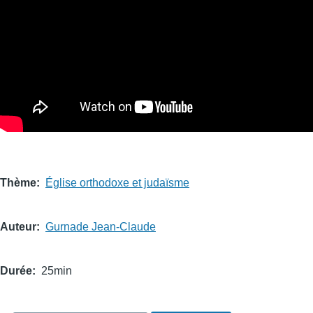
Thème
Église orthodoxe et judaïsme
Auteur
Gurnade Jean-Claude
Durée
25min