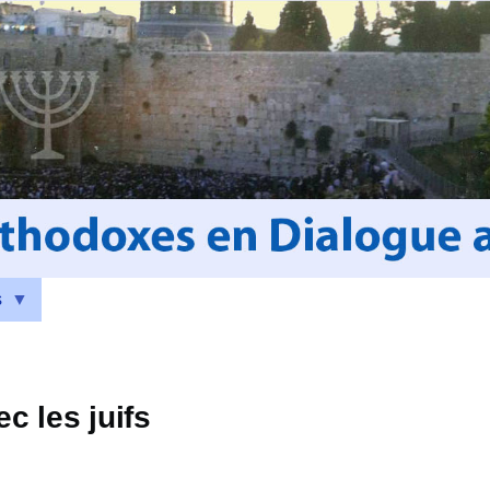
s
c les juifs